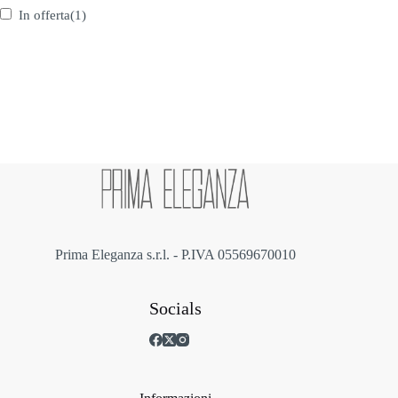
In offerta
(1)
Prima Eleganza s.r.l. - P.IVA 05569670010
Socials