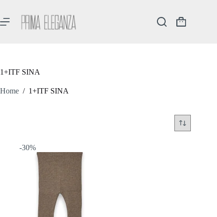
Salta
al
contenuto
Carrello
1+ITF SINA
Home
/
1+ITF SINA
-30%