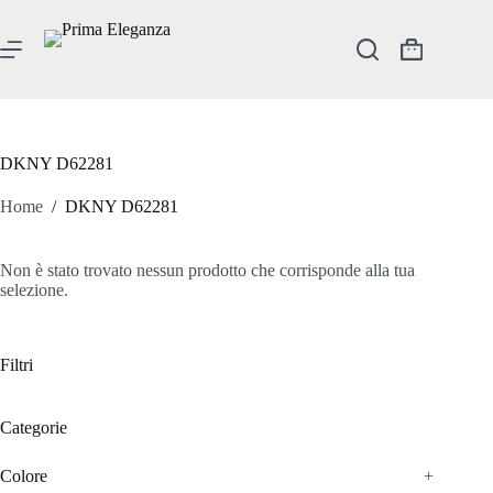
Salta
al
contenuto
Carrello
DKNY D62281
Home
/
DKNY D62281
Non è stato trovato nessun prodotto che corrisponde alla tua
selezione.
Filtri
Categorie
Colore
+