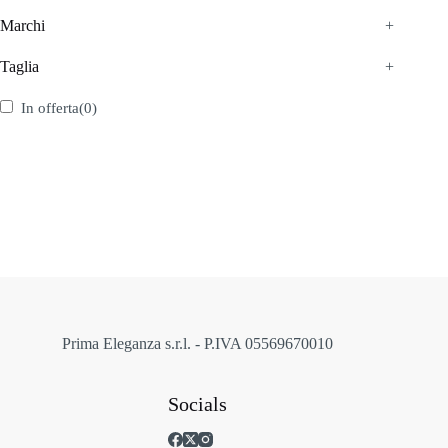
Marchi
+
Taglia
+
In offerta
(0)
Prima Eleganza s.r.l. - P.IVA 05569670010
Socials