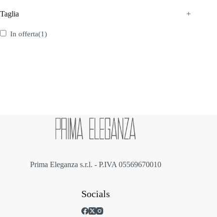
Taglia
+
In offerta
(1)
Prima Eleganza s.r.l. - P.IVA 05569670010
Socials