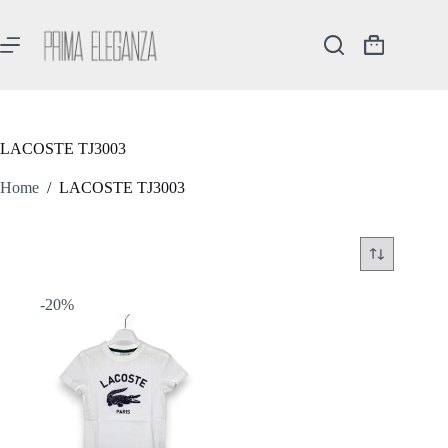
Salta
al
contenuto
Carrello
LACOSTE TJ3003
Home
/
LACOSTE TJ3003
-20%