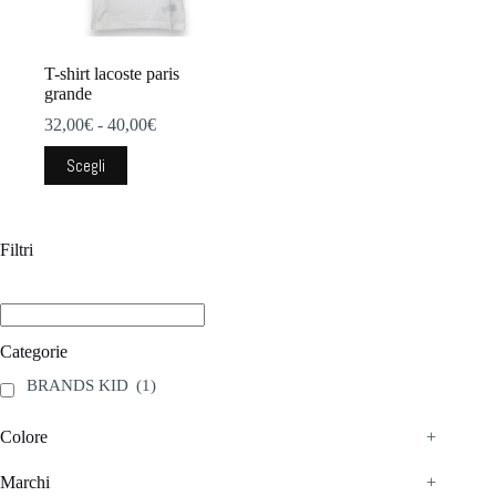
T-shirt lacoste paris
grande
Fascia
32,00
€
-
40,00
€
di
Questo
prezzo:
Scegli
prodotto
da
ha
32,00€
più
a
varianti.
40,00€
Filtri
Le
opzioni
possono
essere
scelte
Categorie
nella
pagina
BRANDS KID
(1)
del
prodotto
Colore
+
Marchi
+