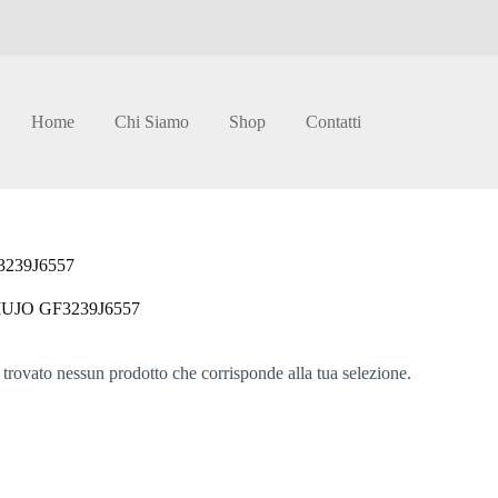
Home
Chi Siamo
Shop
Contatti
3239J6557
IUJO GF3239J6557
 trovato nessun prodotto che corrisponde alla tua selezione.