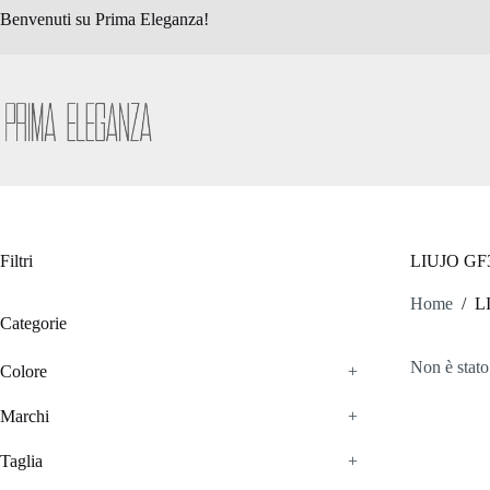
Salta
Benvenuti su Prima Eleganza!
al
contenuto
Filtri
LIUJO GF
Home
/
L
Categorie
Non è stato
Colore
+
Marchi
+
Taglia
+