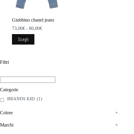
Giubbino chanel jeans
Fascia
73,00
€
-
80,00
€
di
Questo
prezzo:
Scegli
prodotto
da
ha
73,00€
più
a
varianti.
80,00€
Filtri
Le
opzioni
possono
essere
scelte
Categorie
nella
pagina
BRANDS KID
(1)
del
prodotto
Colore
+
Marchi
+