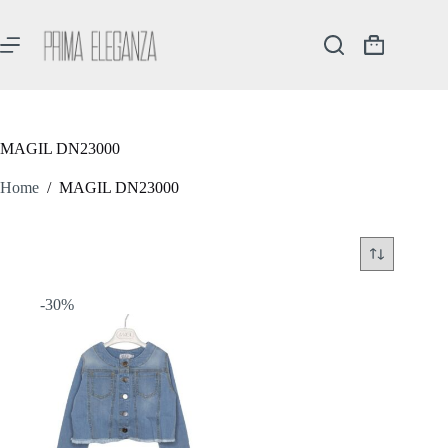
Salta
al
contenuto
Carrello
MAGIL DN23000
Home
/
MAGIL DN23000
-30%