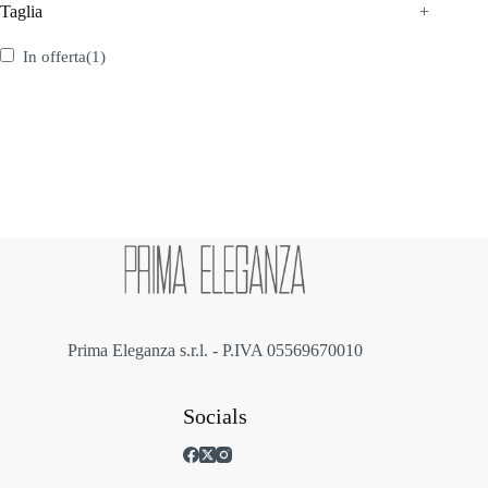
Taglia
+
In offerta
(1)
Prima Eleganza s.r.l. - P.IVA 05569670010
Socials