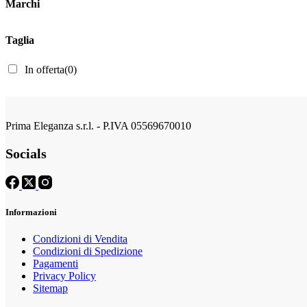
Marchi
Taglia
In offerta
(0)
Prima Eleganza s.r.l. - P.IVA 05569670010
Socials
Informazioni
Condizioni di Vendita
Condizioni di Spedizione
Pagamenti
Privacy Policy
Sitemap