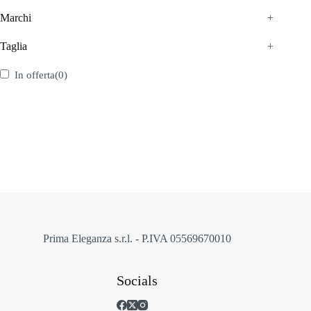
Marchi
+
Taglia
+
In offerta
(0)
Prima Eleganza s.r.l. - P.IVA 05569670010
Socials