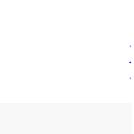
+
+
+