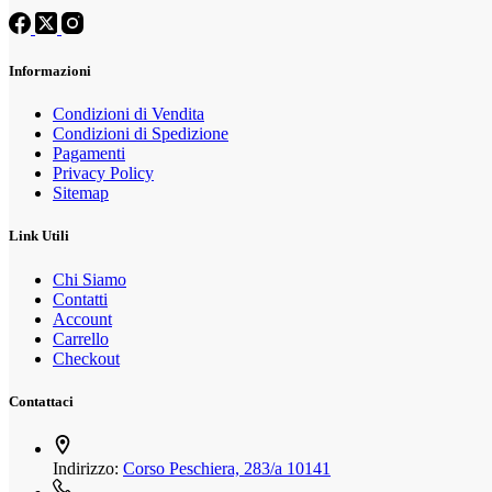
Informazioni
Condizioni di Vendita
Condizioni di Spedizione
Pagamenti
Privacy Policy
Sitemap
Link Utili
Chi Siamo
Contatti
Account
Carrello
Checkout
Contattaci
Indirizzo:
Corso Peschiera, 283/a 10141