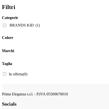
prodotto
ha
Filtri
più
varianti.
Categorie
Le
opzioni
BRANDS KID
(1)
possono
essere
scelte
Colore
nella
pagina
del
Marchi
prodotto
Taglia
In offerta
(0)
Prima Eleganza s.r.l. - P.IVA 05569670010
Socials