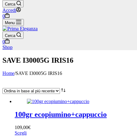
Cerca
Accedi
Carrello
0
Menu
Cerca
Carrello
0
Shop
SAVE I30005G IRIS16
Home
/
SAVE I30005G IRIS16
Categorie
BRANDS KID
(1)
100gr ecopiumino+cappuccio
109,00
€
Taglia
Questo
Scegli