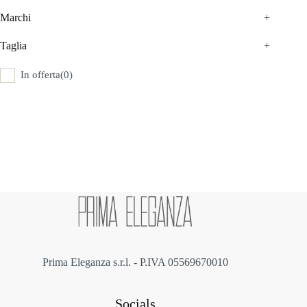
Marchi
+
Taglia
+
In offerta
(0)
Prima Eleganza s.r.l. - P.IVA 05569670010
Socials