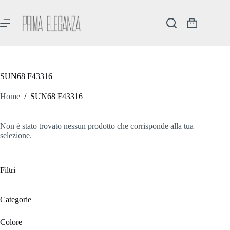
Salta
al
contenuto
Carrello
SUN68 F43316
Home
/
SUN68 F43316
Non è stato trovato nessun prodotto che corrisponde alla tua
selezione.
Filtri
Categorie
Colore
+