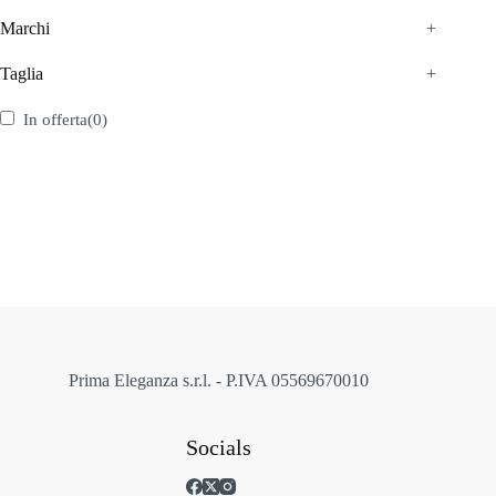
Marchi
+
Taglia
+
In offerta
(0)
Prima Eleganza s.r.l. - P.IVA 05569670010
Socials