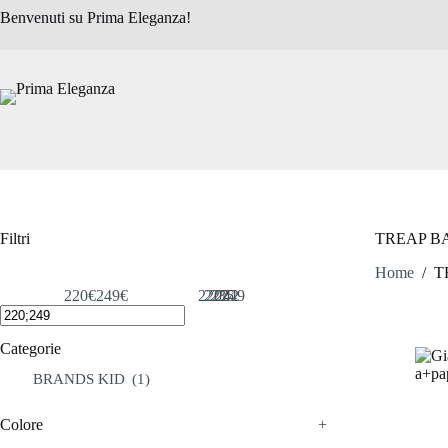
Salta
Benvenuti su Prima Eleganza!
al
contenuto
Filtri
TREAP B
Home
/
T
220€
249€
220
227
235
242
249
Categorie
BRANDS KID
(1)
Colore
+