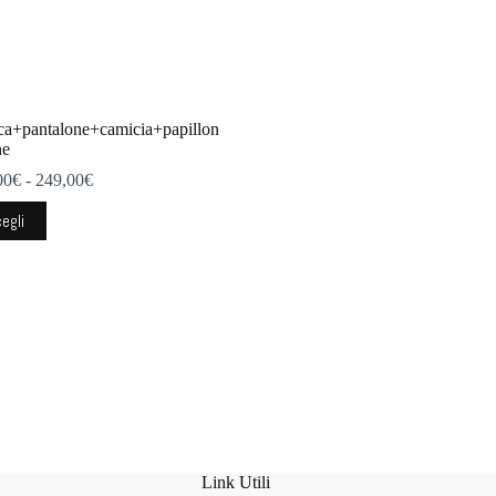
ca+pantalone+camicia+papillon
ne
Fascia
00
€
-
249,00
€
di
to
prezzo:
egli
tto
da
220,00€
a
ti.
249,00€
ni
ono
e
e
na
tto
Link Utili