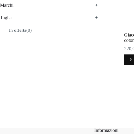
Marchi
+
Taglia
+
In offerta
(0)
Giac
coto
220,
Ques
Sc
prodo
ha
più
varian
Le
opzio
poss
esser
scelt
nella
pagi
del
prodo
Informazioni