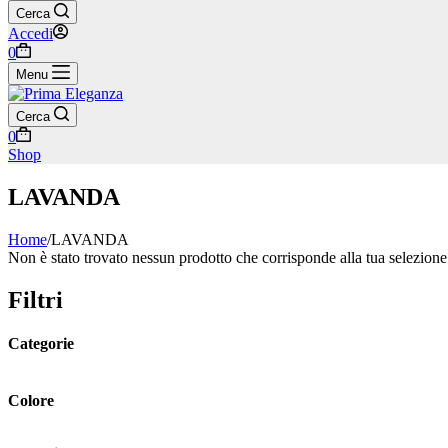
Cerca
Accedi
Carrello
0
Menu
Cerca
Carrello
0
Shop
LAVANDA
Home
/
LAVANDA
Non è stato trovato nessun prodotto che corrisponde alla tua selezione
Filtri
Categorie
Colore