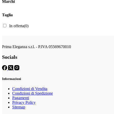
Marchi
Taglia
In offerta
(0)
Prima Eleganza s.r.l. - P.IVA 05569670010
Socials
Informazioni
Condizioni di Vendita
Condizioni di Spedizione
Pagamenti
Privacy Policy
Sitemap