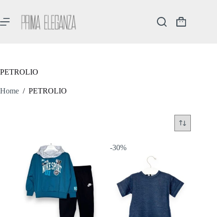
Salta
al
contenuto
Carrello
PETROLIO
Home
/
PETROLIO
-30%