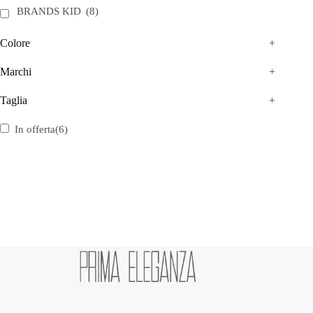
pagina
pagina
BRANDS KID
(8)
del
del
prodotto
prodotto
Colore
+
Marchi
+
Taglia
+
In offerta
(6)