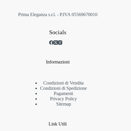
pagina
del
prodotto
Prima Eleganza s.r.l. - P.IVA 05569670010
Socials
Informazioni
Condizioni di Vendita
Condizioni di Spedizione
Pagamenti
Privacy Policy
Sitemap
Link Utili