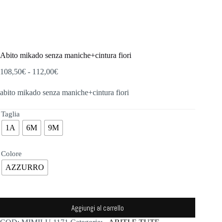
Abito mikado senza maniche+cintura fiori
Fascia
108,50
€
-
112,00
€
di
prezzo:
abito mikado senza maniche+cintura fiori
da
108,50€
Taglia
a
112,00€
1A
6M
9M
Colore
AZZURRO
Aggiungi al carrello