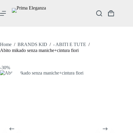
Salta
al
contenuto
Carrello
Home
/
BRANDS KID
/
- ABITI E TUTE
/
Abito mikado senza maniche+cintura fiori
-30%