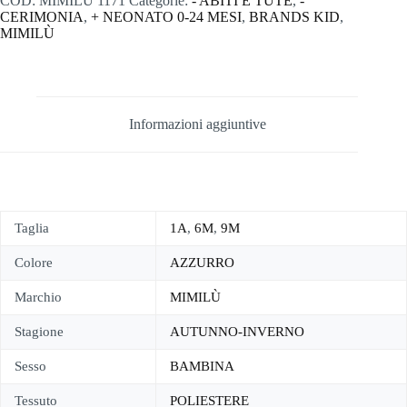
COD:
MIMILU 1171
Categorie:
- ABITI E TUTE
,
-
CERIMONIA
,
+ NEONATO 0-24 MESI
,
BRANDS KID
,
MIMILÙ
Informazioni aggiuntive
Taglia
1A
,
6M
,
9M
Colore
AZZURRO
Marchio
MIMILÙ
Stagione
AUTUNNO-INVERNO
Sesso
BAMBINA
Tessuto
POLIESTERE