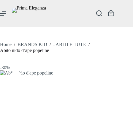
Salta
al
contenuto
Carrello
Home
/
BRANDS KID
/
- ABITI E TUTE
/
Abito nido d’ape popeline
-30%