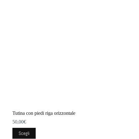
Tutina con piedi riga orizzontale
50,00
€
Questo
Scegli
prodotto