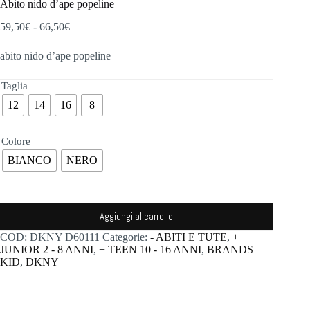
Abito nido d’ape popeline
Fascia
59,50
€
-
66,50
€
di
prezzo:
abito nido d’ape popeline
da
59,50€
Taglia
a
66,50€
12
14
16
8
Colore
BIANCO
NERO
Aggiungi al carrello
COD:
DKNY D60111
Categorie:
- ABITI E TUTE
,
+
JUNIOR 2 - 8 ANNI
,
+ TEEN 10 - 16 ANNI
,
BRANDS
KID
,
DKNY