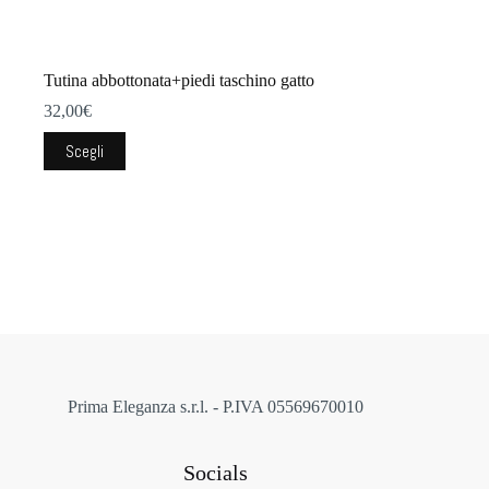
Tutina abbottonata+piedi taschino gatto
32,00
€
Questo
Scegli
prodotto
ha
più
varianti.
Le
opzioni
possono
essere
scelte
nella
pagina
del
prodotto
Prima Eleganza s.r.l. - P.IVA 05569670010
Socials