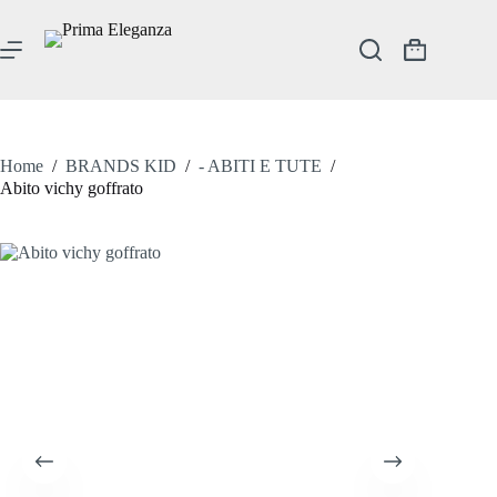
Salta
al
contenuto
Carrello
Home
/
BRANDS KID
/
- ABITI E TUTE
/
Abito vichy goffrato