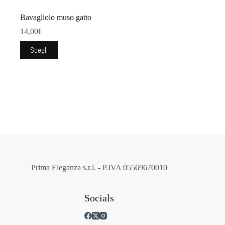
Bavagliolo muso gatto
14,00
€
Questo
Scegli
prodotto
ha
più
varianti.
Le
opzioni
possono
essere
scelte
nella
pagina
del
prodotto
Prima Eleganza s.r.l. - P.IVA 05569670010
Socials