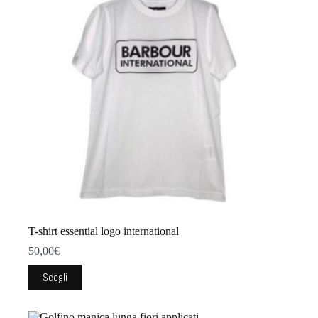
T-shirt essential logo international
50,00
€
Questo
Scegli
prodotto
ha
più