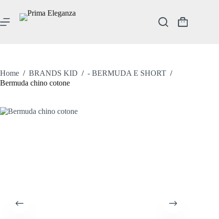
Salta
al
contenuto
Carrello
Home
/
BRANDS KID
/
- BERMUDA E SHORT
/
Bermuda chino cotone