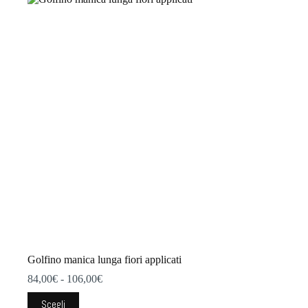
varianti.
Le
opzioni
possono
essere
scelte
nella
pagina
del
prodotto
Golfino manica lunga fiori applicati
Fascia
84,00
€
-
106,00
€
di
Questo
prezzo:
Scegli