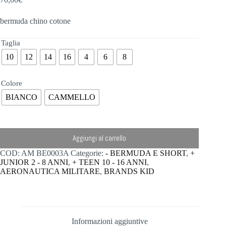
bermuda chino cotone
Taglia
10
12
14
16
4
6
8
Colore
BIANCO
CAMMELLO
Aggiungi al carrello
COD:
AM BE0003A
Categorie:
- BERMUDA E SHORT
,
+
JUNIOR 2 - 8 ANNI
,
+ TEEN 10 - 16 ANNI
,
AERONAUTICA MILITARE
,
BRANDS KID
Informazioni aggiuntive