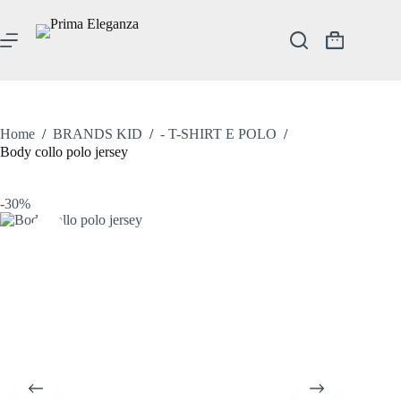
Salta
al
contenuto
Carrello
Home
/
BRANDS KID
/
- T-SHIRT E POLO
/
Body collo polo jersey
-30%