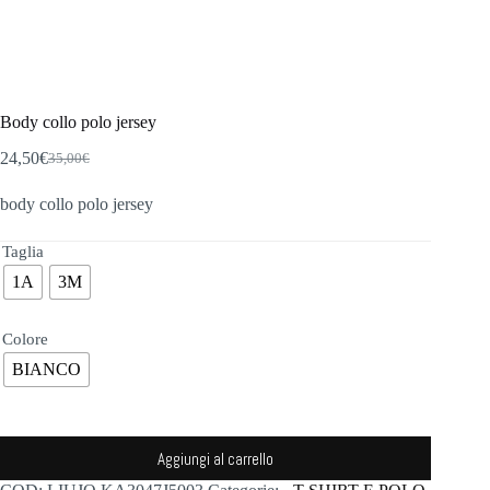
Body collo polo jersey
24,50
€
35,00
€
Il
Il
prezzo
prezzo
body collo polo jersey
originale
attuale
era:
è:
35,00€.
24,50€.
Taglia
1A
3M
Colore
BIANCO
Aggiungi al carrello