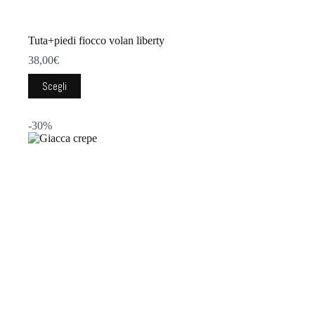
Tuta+piedi fiocco volan liberty
38,00
€
Questo
Scegli
prodotto
ha
più
-30%
varianti.
Le
opzioni
possono
essere
scelte
nella
pagina
del
prodotto