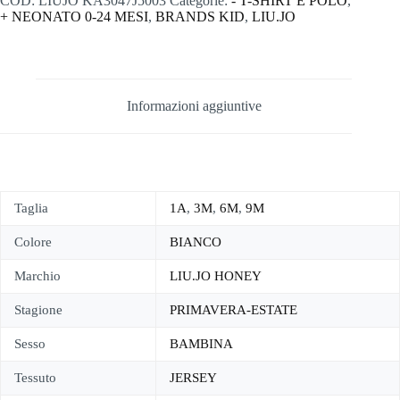
COD:
LIUJO KA3047J5003
Categorie:
- T-SHIRT E POLO
,
+ NEONATO 0-24 MESI
,
BRANDS KID
,
LIU.JO
Informazioni aggiuntive
Taglia
1A
,
3M
,
6M
,
9M
Colore
BIANCO
Marchio
LIU.JO HONEY
Stagione
PRIMAVERA-ESTATE
Sesso
BAMBINA
Tessuto
JERSEY