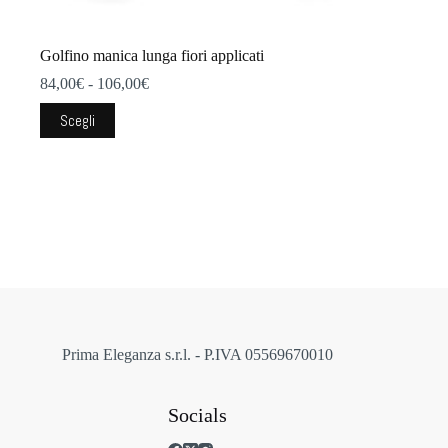
Golfino manica lunga fiori applicati
Fascia
84,00
€
-
106,00
€
di
Questo
prezzo:
Scegli
prodotto
da
ha
84,00€
più
a
varianti.
106,00€
Le
opzioni
possono
essere
scelte
nella
pagina
del
prodotto
Prima Eleganza s.r.l. - P.IVA 05569670010
Socials