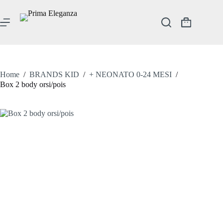
Salta
al
contenuto
Carrello
Home
/
BRANDS KID
/
+ NEONATO 0-24 MESI
/
Box 2 body orsi/pois