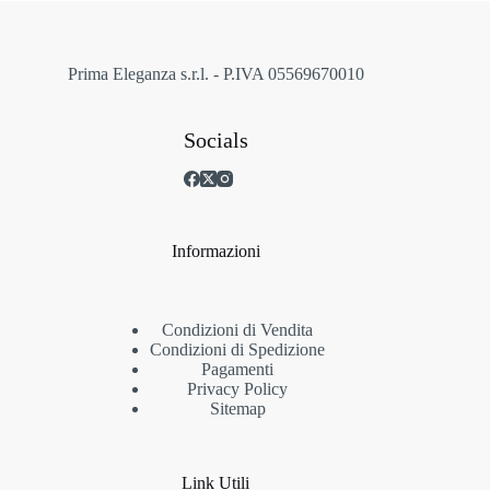
nella
pagina
del
prodotto
Prima Eleganza s.r.l. - P.IVA 05569670010
Socials
Informazioni
Condizioni di Vendita
Condizioni di Spedizione
Pagamenti
Privacy Policy
Sitemap
Link Utili