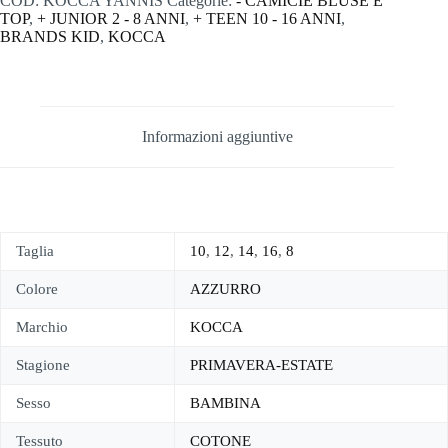
COD:
KOCCA YANNIS
Categorie:
- CAMICIE BLUSE E
TOP
,
+ JUNIOR 2 - 8 ANNI
,
+ TEEN 10 - 16 ANNI
,
BRANDS KID
,
KOCCA
Informazioni aggiuntive
Taglia
10
,
12
,
14
,
16
,
8
Colore
AZZURRO
Marchio
KOCCA
Stagione
PRIMAVERA-ESTATE
Sesso
BAMBINA
Tessuto
COTONE