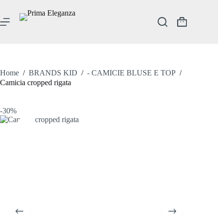
Salta
al
contenuto
Carrello
Home
/
BRANDS KID
/
- CAMICIE BLUSE E TOP
/
Camicia cropped rigata
-30%