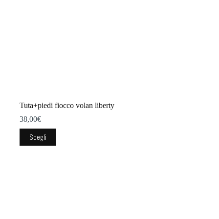
prodotto
Tuta+piedi fiocco volan liberty
38,00
€
Questo
Scegli
prodotto
ha
più
varianti.
Le
opzioni
possono
essere
scelte