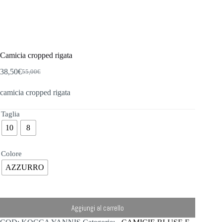
Camicia cropped rigata
38,50
€
55,00
€
Il
Il
prezzo
prezzo
camicia cropped rigata
originale
attuale
era:
è:
55,00€.
38,50€.
Taglia
10
8
Colore
AZZURRO
Aggiungi al carrello