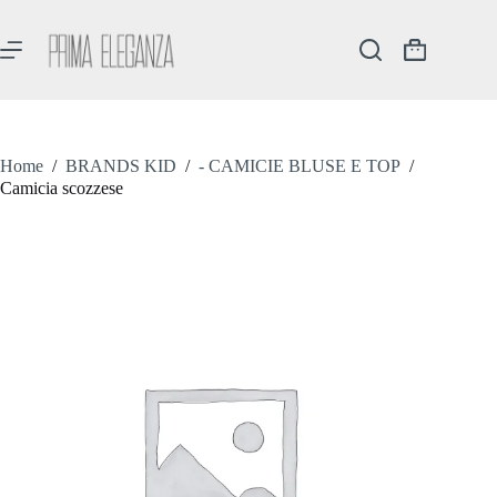
Salta
al
contenuto
Carrello
Home
/
BRANDS KID
/
- CAMICIE BLUSE E TOP
/
Camicia scozzese