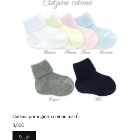
Calzina primi giorni cotone makÒ
8,00
€
Questo
Scegli
prodotto