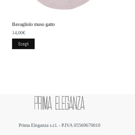
Bavagliolo muso gatto
14,00
€
Questo
Scegli
prodotto
ha
più
varianti.
Le
opzioni
possono
essere
scelte
nella
pagina
del
prodotto
Prima Eleganza s.r.l. - P.IVA 05569670010