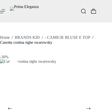
Salta
al
contenuto
Carrello
Home
/
BRANDS KID
/
- CAMICIE BLUSE E TOP
/
Canotta costina righe swarowsky
-30%