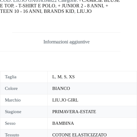
COD:
LIUJO GA6145J4822
Categorie:
- CAMICIE BLUSE
E TOP
,
- T-SHIRT E POLO
,
+ JUNIOR 2 - 8 ANNI
,
+
TEEN 10 - 16 ANNI
,
BRANDS KID
,
LIU.JO
Informazioni aggiuntive
Taglia
L
,
M
,
S
,
XS
Colore
BIANCO
Marchio
LIU.JO GIRL
Stagione
PRIMAVERA-ESTATE
Sesso
BAMBINA
Tessuto
COTONE ELASTICIZZATO