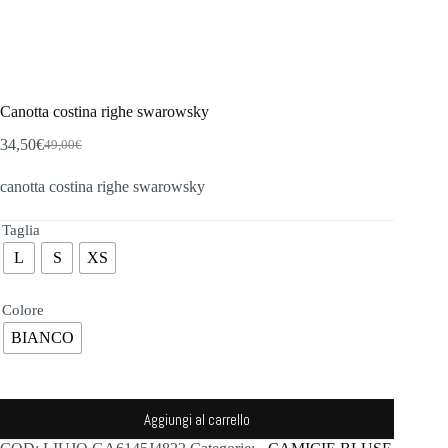
Canotta costina righe swarowsky
34,50
€
49,00
€
Il
Il
prezzo
prezzo
canotta costina righe swarowsky
originale
attuale
era:
è:
49,00€.
34,50€.
Taglia
L
S
XS
Colore
BIANCO
Aggiungi al carrello