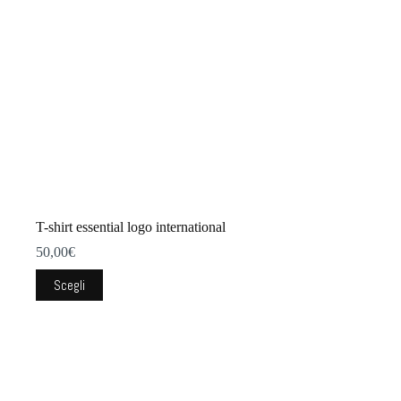
pagina
del
prodotto
T-shirt essential logo international
50,00
€
Questo
Scegli
prodotto
ha
più
varianti.
Le
opzioni
possono