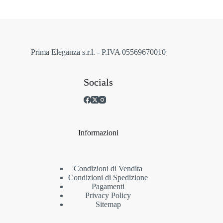
essere
scelte
nella
pagina
del
prodotto
Prima Eleganza s.r.l. - P.IVA 05569670010
Socials
Informazioni
Condizioni di Vendita
Condizioni di Spedizione
Pagamenti
Privacy Policy
Sitemap