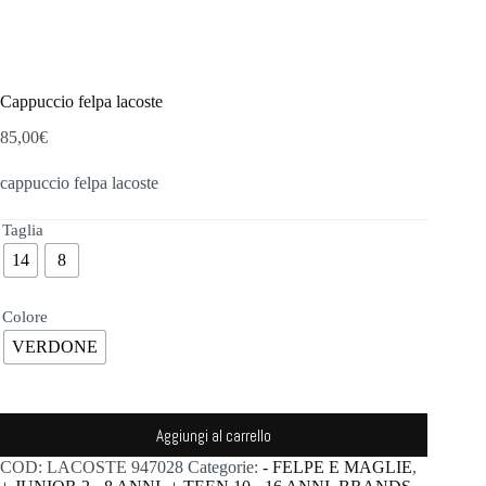
Cappuccio felpa lacoste
85,00
€
cappuccio felpa lacoste
Taglia
14
8
Colore
VERDONE
Aggiungi al carrello
COD:
LACOSTE 947028
Categorie:
- FELPE E MAGLIE
,