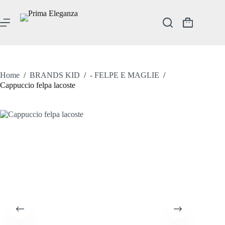
Salta
al
contenuto
Carrello
Home
/
BRANDS KID
/
- FELPE E MAGLIE
/
Cappuccio felpa lacoste