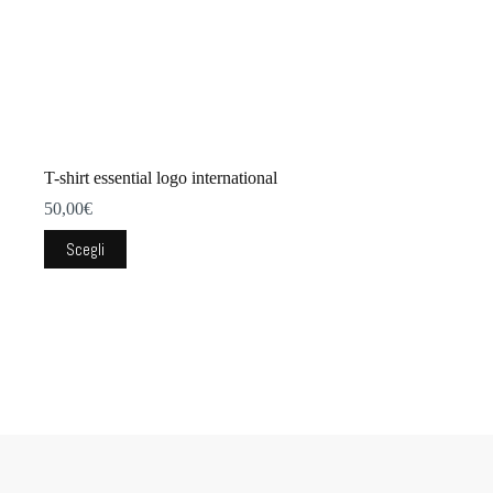
T-shirt essential logo international
50,00
€
Questo
Scegli
prodotto
ha
più
varianti.
Le
opzioni
possono
essere
scelte
nella
pagina
del