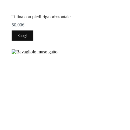
Tutina con piedi riga orizzontale
50,00
€
Questo
Scegli
prodotto
ha
più
varianti.
Le
opzioni
possono
essere
scelte
nella
pagina
del
prodotto