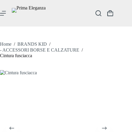
Salta
al
contenuto
Carrello
Home
/
BRANDS KID
/
- ACCESSORI BORSE E CALZATURE
/
Cintura fusciacca