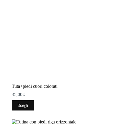
scelte
nella
pagina
del
prodotto
Tuta+piedi cuori colorati
35,00
€
Questo
Scegli
prodotto
ha
più
varianti.
Le