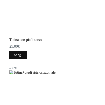
Tutina con piedi+orso
25,00
€
Questo
Scegli
prodotto
ha
più
-30%
varianti.
Le
opzioni
possono
essere
scelte
nella
pagina
del