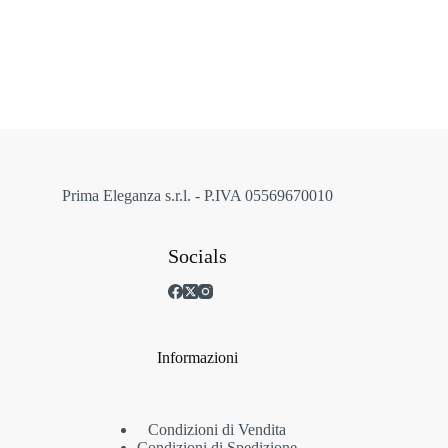
più
varianti.
Le
opzioni
possono
essere
scelte
nella
pagina
del
prodotto
Prima Eleganza s.r.l. - P.IVA 05569670010
Socials
Informazioni
Condizioni di Vendita
Condizioni di Spedizione