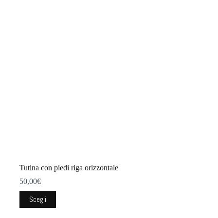
opzioni
possono
essere
scelte
nella
pagina
del
prodotto
Tutina con piedi riga orizzontale
50,00
€
Questo
Scegli
prodotto
ha