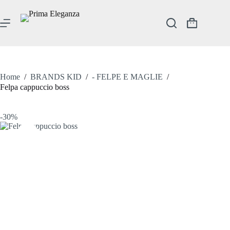
Salta
al
contenuto
Carrello
Home
/
BRANDS KID
/
- FELPE E MAGLIE
/
Felpa cappuccio boss
-30%