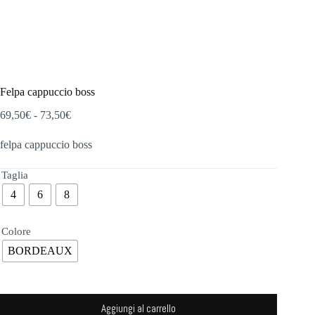
Felpa cappuccio boss
Fascia
69,50
€
-
73,50
€
di
prezzo:
felpa cappuccio boss
da
69,50€
Taglia
a
73,50€
4
6
8
Colore
BORDEAUX
Aggiungi al carrello