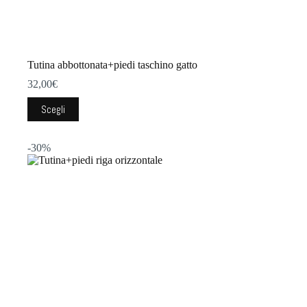
Tutina abbottonata+piedi taschino gatto
32,00
€
Questo
Scegli
prodotto
ha
più
-30%
varianti.
Le
opzioni
possono
essere
scelte
nella
pagina
del
prodotto