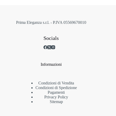
scelte
nella
pagina
del
prodotto
Prima Eleganza s.r.l. - P.IVA 05569670010
Socials
Informazioni
Condizioni di Vendita
Condizioni di Spedizione
Pagamenti
Privacy Policy
Sitemap