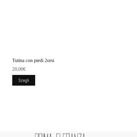
Tutina con piedi 2orsi
20,00
€
Questo
Scegli
prodotto
ha
più
varianti.
Le
opzioni
possono
essere
scelte
nella