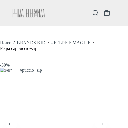
Salta
al
contenuto
Carrello
Home
/
BRANDS KID
/
- FELPE E MAGLIE
/
Felpa cappuccio+zip
-30%