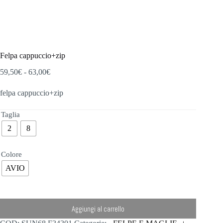
Felpa cappuccio+zip
Fascia
59,50
€
-
63,00
€
di
prezzo:
felpa cappuccio+zip
da
59,50€
Taglia
a
63,00€
2
8
Colore
AVIO
Aggiungi al carrello