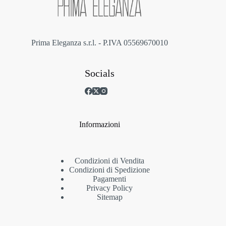
pagina
del
prodotto
Prima Eleganza s.r.l. - P.IVA 05569670010
Socials
Informazioni
Condizioni di Vendita
Condizioni di Spedizione
Pagamenti
Privacy Policy
Sitemap