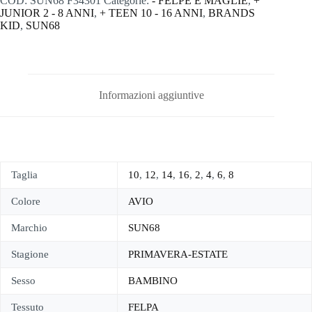
COD:
SUN68 F34301
Categorie:
- FELPE E MAGLIE
,
+
JUNIOR 2 - 8 ANNI
,
+ TEEN 10 - 16 ANNI
,
BRANDS
KID
,
SUN68
Informazioni aggiuntive
Taglia
10
,
12
,
14
,
16
,
2
,
4
,
6
,
8
Colore
AVIO
Marchio
SUN68
Stagione
PRIMAVERA-ESTATE
Sesso
BAMBINO
Tessuto
FELPA