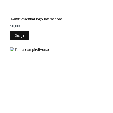
T-shirt essential logo international
50,00
€
Questo
Scegli
prodotto
ha
più
varianti.
Le
opzioni
possono
essere
scelte
nella
pagina
del
prodotto