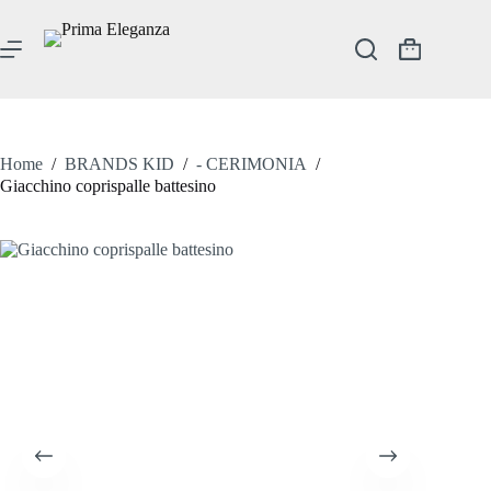
Salta
al
contenuto
Carrello
Home
/
BRANDS KID
/
- CERIMONIA
/
Giacchino coprispalle battesino