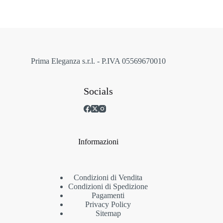
possono
essere
scelte
nella
pagina
del
prodotto
Prima Eleganza s.r.l. - P.IVA 05569670010
Socials
Informazioni
Condizioni di Vendita
Condizioni di Spedizione
Pagamenti
Privacy Policy
Sitemap