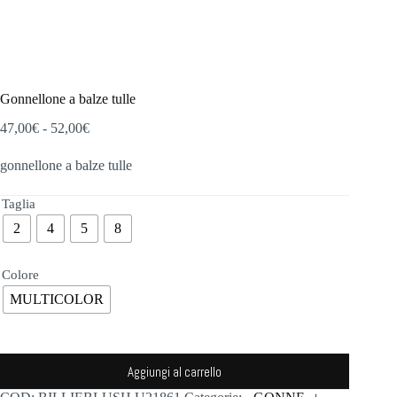
Gonnellone a balze tulle
Fascia
47,00
€
-
52,00
€
di
prezzo:
gonnellone a balze tulle
da
47,00€
Taglia
a
52,00€
2
4
5
8
Colore
MULTICOLOR
Aggiungi al carrello