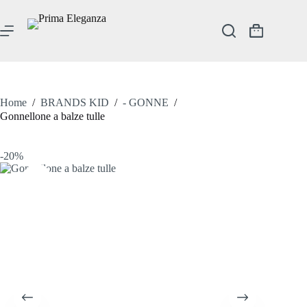
Salta
al
contenuto
Carrello
Home
/
BRANDS KID
/
- GONNE
/
Gonnellone a balze tulle
-20%