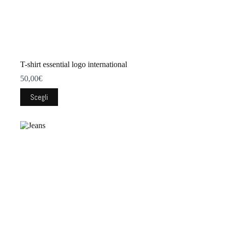
T-shirt essential logo international
50,00
€
Questo
Scegli
prodotto
ha
più
varianti.
Le
opzioni
possono
essere
scelte
nella
pagina
del
prodotto