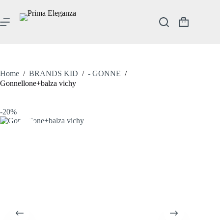
Salta
al
contenuto
Carrello
Home
/
BRANDS KID
/
- GONNE
/
Gonnellone+balza vichy
-20%