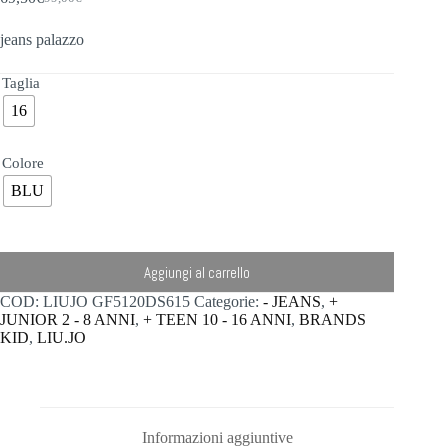
Il
Il
prezzo
prezzo
jeans palazzo
originale
attuale
era:
è:
99,00€.
69,50€.
Taglia
16
Colore
BLU
Aggiungi al carrello
COD:
LIUJO GF5120DS615
Categorie:
- JEANS
,
+
JUNIOR 2 - 8 ANNI
,
+ TEEN 10 - 16 ANNI
,
BRANDS
KID
,
LIU.JO
Informazioni aggiuntive