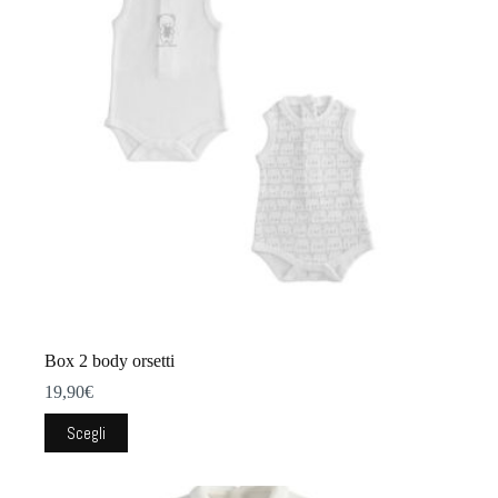
Box 2 body orsetti
19,90
€
Questo
Scegli
prodotto
ha
più