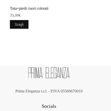
Tuta+piedi cuori colorati
35,00
€
Questo
Scegli
prodotto
ha
più
varianti.
Le
opzioni
possono
essere
scelte
nella
pagina
del
prodotto
Prima Eleganza s.r.l. - P.IVA 05569670010
Socials