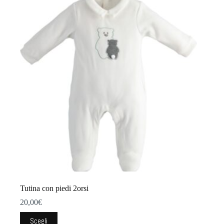
varianti.
Le
opzioni
possono
essere
scelte
nella
pagina
del
prodotto
Tutina con piedi 2orsi
20,00
€
Questo
Scegli