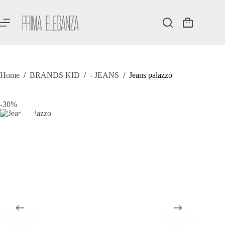
Salta
al
contenuto
Carrello
Home
/
BRANDS KID
/
- JEANS
/
Jeans palazzo
-30%