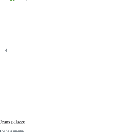
Jeans palazzo
69,50
€
99,00
€