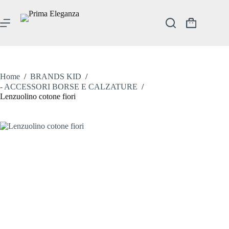
Salta
al
contenuto
Carrello
Home
/
BRANDS KID
/
- ACCESSORI BORSE E CALZATURE
/
Lenzuolino cotone fiori