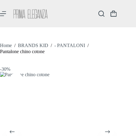
Salta
al
contenuto
Carrello
Home
/
BRANDS KID
/
- PANTALONI
/
Pantalone chino cotone
-30%