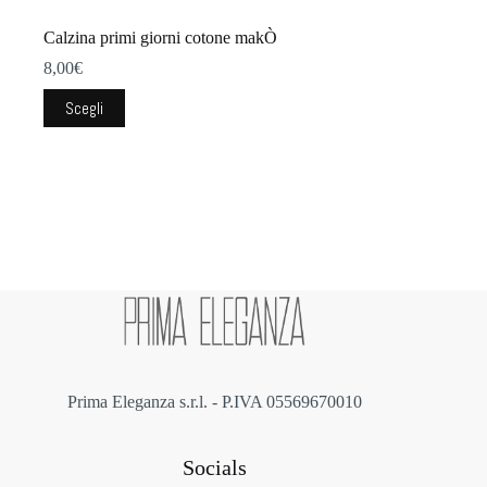
Calzina primi giorni cotone makÒ
8,00
€
Questo
Scegli
prodotto
ha
più
varianti.
Le
opzioni
possono
essere
scelte
nella
pagina
del
prodotto
Prima Eleganza s.r.l. - P.IVA 05569670010
Socials