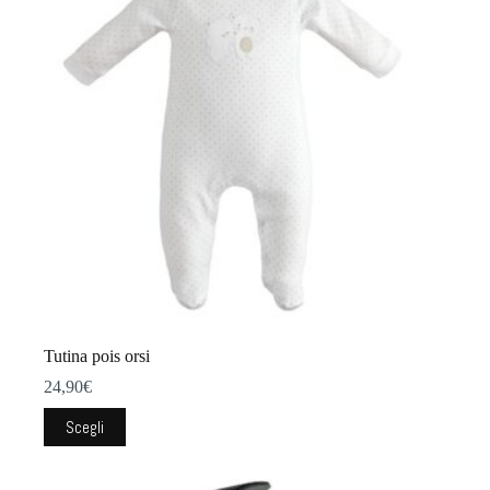
Tutina pois orsi
24,90
€
Questo
Scegli
prodotto
ha
più