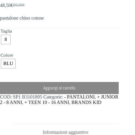
48,50
€
69,00
€
Il
Il
prezzo
prezzo
pantalone chino cotone
originale
attuale
era:
è:
69,00€.
48,50€.
Taglia
8
Colore
BLU
Aggiungi al carrello
COD:
SP1 B3101895
Categorie:
- PANTALONI
,
+ JUNIOR
2 - 8 ANNI
,
+ TEEN 10 - 16 ANNI
,
BRANDS KID
Informazioni aggiuntive