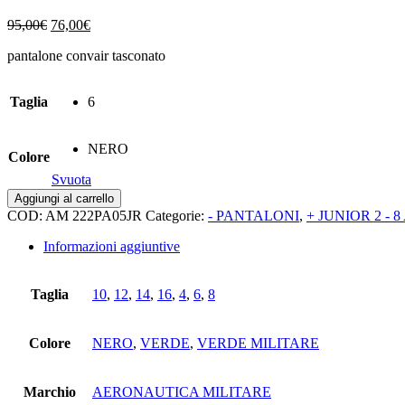
Il
Il
95,00
€
76,00
€
prezzo
prezzo
pantalone convair tasconato
originale
attuale
era:
è:
95,00€.
76,00€.
Taglia
6
NERO
Colore
Svuota
Pantalone
Aggiungi al carrello
convair
COD:
AM 222PA05JR
Categorie:
- PANTALONI
,
+ JUNIOR 2 - 
tasconato
quantità
Informazioni aggiuntive
Taglia
10
,
12
,
14
,
16
,
4
,
6
,
8
Colore
NERO
,
VERDE
,
VERDE MILITARE
Marchio
AERONAUTICA MILITARE