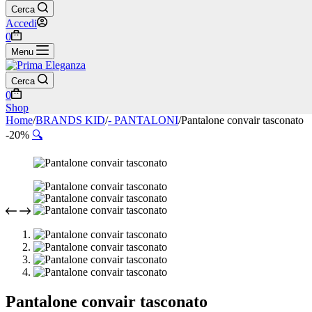
Cerca
Accedi
Carrello
0
Menu
Cerca
Carrello
0
Shop
Home
/
BRANDS KID
/
- PANTALONI
/
Pantalone convair tasconato
-20%
🔍
Pantalone convair tasconato