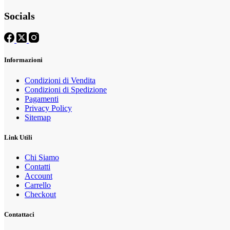
del
Le
prodotto
Socials
opzioni
possono
essere
scelte
nella
Informazioni
pagina
del
prodotto
Condizioni di Vendita
Condizioni di Spedizione
Pagamenti
Privacy Policy
Sitemap
Link Utili
Chi Siamo
Contatti
Account
Carrello
Checkout
Contattaci