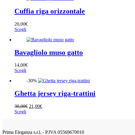
più
varianti.
Cuffia riga orizzontale
Le
opzioni
20,00
€
possono
Questo
Scegli
essere
prodotto
scelte
ha
nella
più
pagina
varianti.
Bavagliolo muso gatto
del
Le
prodotto
opzioni
14,00
€
possono
Questo
Scegli
essere
prodotto
scelte
-30%
ha
nella
più
pagina
varianti.
Ghetta jersey riga-trattini
del
Le
prodotto
opzioni
Il
Il
30,00
€
21,00
€
possono
Questo
prezzo
prezzo
Scegli
essere
prodotto
originale
attuale
scelte
ha
era:
è:
nella
più
30,00€.
21,00€.
pagina
Prima Eleganza s.r.l. - P.IVA 05569670010
varianti.