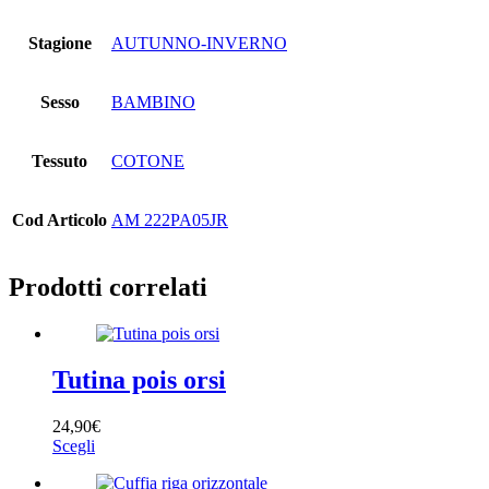
Stagione
AUTUNNO-INVERNO
Sesso
BAMBINO
Tessuto
COTONE
Cod Articolo
AM 222PA05JR
Prodotti correlati
Tutina pois orsi
24,90
€
Questo
Scegli
prodotto
ha