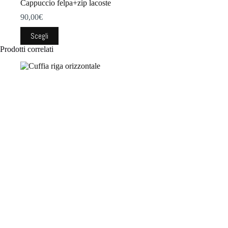
Cappuccio felpa+zip lacoste
90,00
€
Questo
Scegli
prodotto
Prodotti correlati
ha
più
varianti.
Le
opzioni
possono
essere
scelte
nella
pagina
del
prodotto