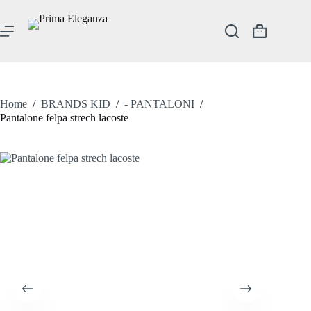
Salta
al
contenuto
Carrello
Home
/
BRANDS KID
/
- PANTALONI
/
Pantalone felpa strech lacoste