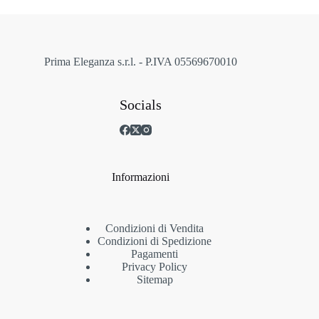
scelte
nella
pagina
del
prodotto
Prima Eleganza s.r.l. - P.IVA 05569670010
Socials
Informazioni
Condizioni di Vendita
Condizioni di Spedizione
Pagamenti
Privacy Policy
Sitemap