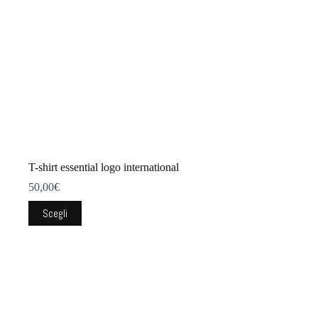
del
prodotto
T-shirt essential logo international
50,00
€
Questo
Scegli
prodotto
ha
più
varianti.
Le
opzioni
possono
essere