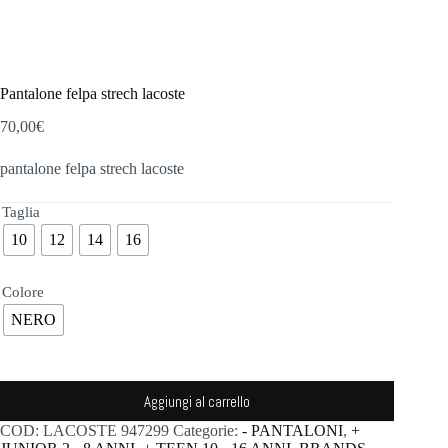
Pantalone felpa strech lacoste
70,00
€
pantalone felpa strech lacoste
Taglia
10
12
14
16
Colore
NERO
Aggiungi al carrello
COD:
LACOSTE 947299
Categorie:
- PANTALONI
,
+