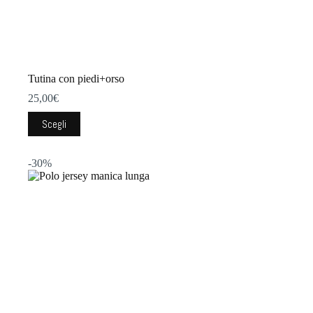
Tutina con piedi+orso
25,00
€
Questo
Scegli
prodotto
ha
più
-30%
varianti.
Le
opzioni
possono
essere
scelte
nella
pagina
del
prodotto