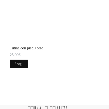
Tutina con piedi+orso
25,00
€
Questo
Scegli
prodotto
ha
più
varianti.
Le
opzioni
possono
essere
scelte
nella