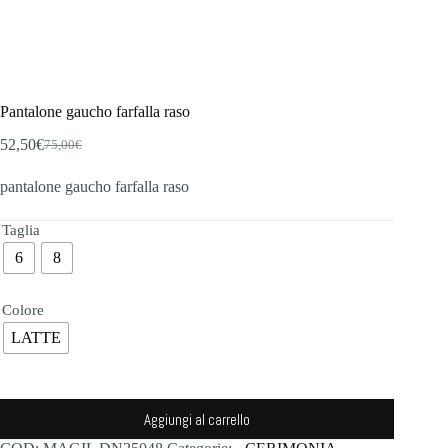
Pantalone gaucho farfalla raso
52,50
€
75,00
€
Il
Il
prezzo
prezzo
pantalone gaucho farfalla raso
originale
attuale
era:
è:
75,00€.
52,50€.
Taglia
6
8
Colore
LATTE
Aggiungi al carrello