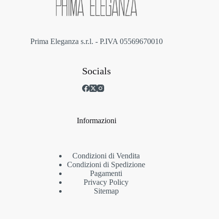
pagina
del
prodotto
Prima Eleganza s.r.l. - P.IVA 05569670010
Socials
Informazioni
Condizioni di Vendita
Condizioni di Spedizione
Pagamenti
Privacy Policy
Sitemap