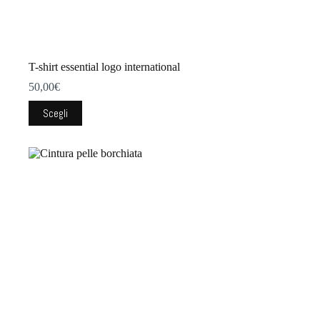
T-shirt essential logo international
50,00
€
Questo
Scegli
prodotto
ha
più
varianti.
Le
opzioni
possono
essere
scelte
nella
pagina
del
prodotto