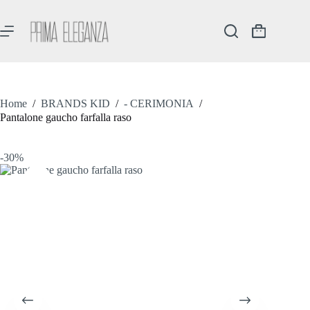
Salta
al
contenuto
Carrello
Home
/
BRANDS KID
/
- CERIMONIA
/
Pantalone gaucho farfalla raso
-30%