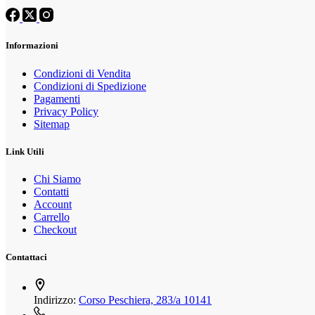
essere
scelte
nella
Informazioni
pagina
del
prodotto
Condizioni di Vendita
Condizioni di Spedizione
Pagamenti
Privacy Policy
Sitemap
Link Utili
Chi Siamo
Contatti
Account
Carrello
Checkout
Contattaci
Indirizzo:
Corso Peschiera, 283/a 10141