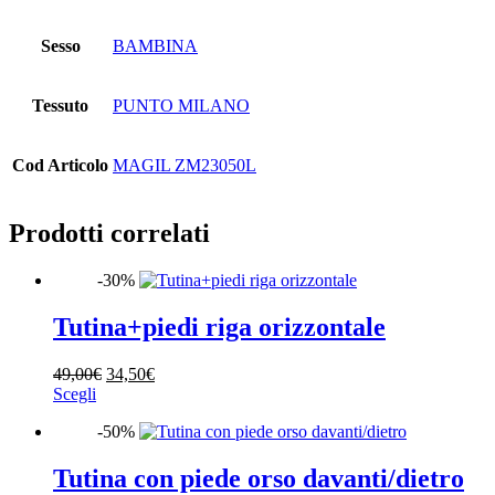
Sesso
BAMBINA
Tessuto
PUNTO MILANO
Cod Articolo
MAGIL ZM23050L
Prodotti correlati
-30%
Tutina+piedi riga orizzontale
Il
Il
49,00
€
34,50
€
Questo
prezzo
prezzo
Scegli
prodotto
originale
attuale
-50%
ha
era:
è:
più
49,00€.
34,50€.
varianti.
Tutina con piede orso davanti/dietro
Le