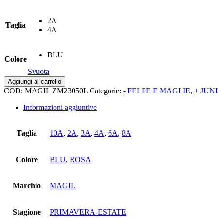
era:
è:
58,00€.
40,50€.
2A
Taglia
4A
BLU
Colore
Svuota
Rebeccaml
Aggiungi al carrello
punto
COD:
MAGIL ZM23050L
Categorie:
- FELPE E MAGLIE
,
+ JUNI
milano
quantità
Informazioni aggiuntive
Taglia
10A
,
2A
,
3A
,
4A
,
6A
,
8A
Colore
BLU
,
ROSA
Marchio
MAGIL
Stagione
PRIMAVERA-ESTATE