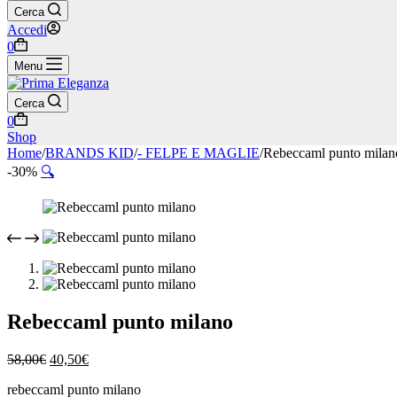
Cerca
Accedi
Carrello
0
Menu
Cerca
Carrello
0
Shop
Home
/
BRANDS KID
/
- FELPE E MAGLIE
/
Rebeccaml punto milan
-30%
🔍
Rebeccaml punto milano
Il
Il
58,00
€
40,50
€
prezzo
prezzo
rebeccaml punto milano
originale
attuale