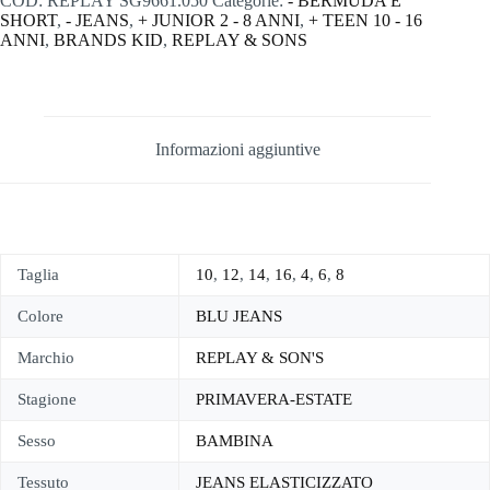
COD:
REPLAY SG9661.050
Categorie:
- BERMUDA E
SHORT
,
- JEANS
,
+ JUNIOR 2 - 8 ANNI
,
+ TEEN 10 - 16
ANNI
,
BRANDS KID
,
REPLAY & SONS
Informazioni aggiuntive
Taglia
10
,
12
,
14
,
16
,
4
,
6
,
8
Colore
BLU JEANS
Marchio
REPLAY & SON'S
Stagione
PRIMAVERA-ESTATE
Sesso
BAMBINA
Tessuto
JEANS ELASTICIZZATO