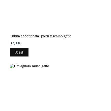
Tutina abbottonata+piedi taschino gatto
32,00
€
Questo
Scegli
prodotto
ha
più
varianti.
Le
opzioni
possono
essere
scelte
nella
pagina
del
prodotto