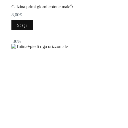
Calzina primi giorni cotone makÒ
8,00
€
Questo
Scegli
prodotto
ha
più
-30%
varianti.
Le
opzioni
possono
essere
scelte
nella
pagina
del
prodotto