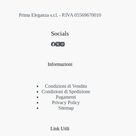
pagina
del
prodotto
Prima Eleganza s.r.l. - P.IVA 05569670010
Socials
Informazioni
Condizioni di Vendita
Condizioni di Spedizione
Pagamenti
Privacy Policy
Sitemap
Link Utili