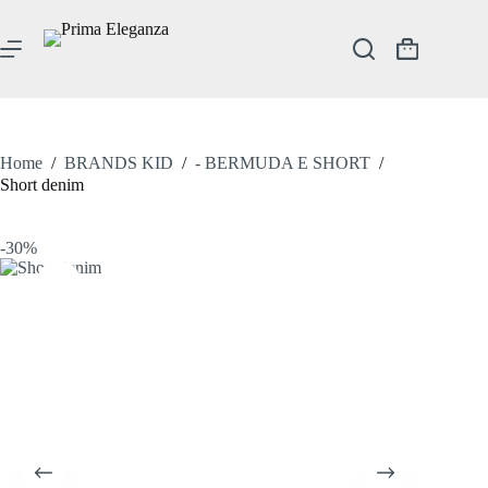
Salta
al
contenuto
Carrello
Home
/
BRANDS KID
/
- BERMUDA E SHORT
/
Short denim
-30%