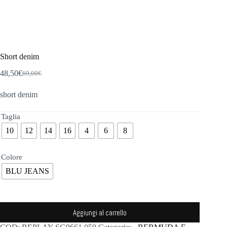
Short denim
48,50
€
69,00
€
Il
Il
prezzo
prezzo
short denim
originale
attuale
era:
è:
69,00€.
48,50€.
Taglia
10
12
14
16
4
6
8
Colore
BLU JEANS
Aggiungi al carrello