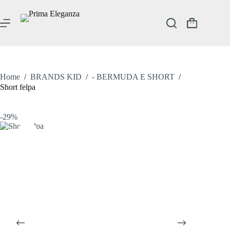
Salta
al
contenuto
Carrello
Home
/
BRANDS KID
/
- BERMUDA E SHORT
/
Short felpa
-29%