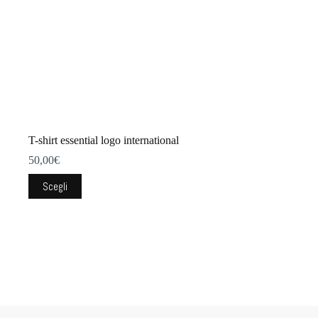
T-shirt essential logo international
50,00
€
Questo
Scegli
prodotto
ha
più
varianti.
Le
opzioni
possono
essere
scelte
nella