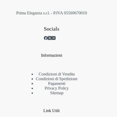
pagina
del
prodotto
Prima Eleganza s.r.l. - P.IVA 05569670010
Socials
Informazioni
Condizioni di Vendita
Condizioni di Spedizione
Pagamenti
Privacy Policy
Sitemap
Link Utili