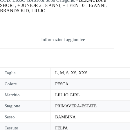
COD:
LIUJO GA6163FS858
Categorie:
- BERMUDA E
SHORT
,
+ JUNIOR 2 - 8 ANNI
,
+ TEEN 10 - 16 ANNI
,
BRANDS KID
,
LIU.JO
Informazioni aggiuntive
Taglia
L
,
M
,
S
,
XS
,
XXS
Colore
PESCA
Marchio
LIU.JO GIRL
Stagione
PRIMAVERA-ESTATE
Sesso
BAMBINA
Tessuto
FELPA