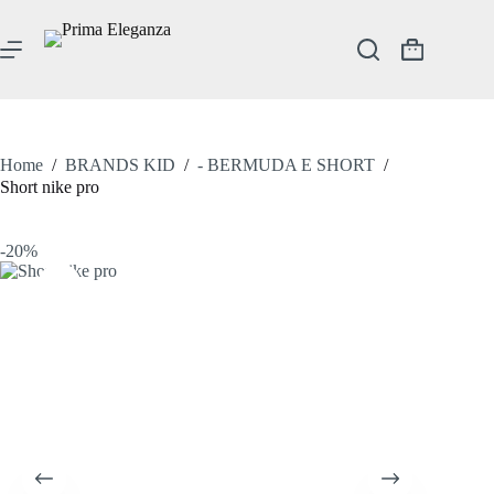
Salta
al
contenuto
Carrello
Home
/
BRANDS KID
/
- BERMUDA E SHORT
/
Short nike pro
-20%