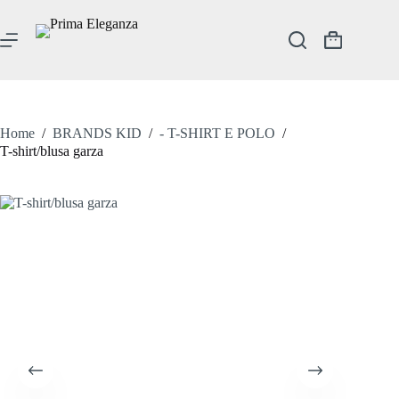
Salta
al
contenuto
Carrello
Home
/
BRANDS KID
/
- T-SHIRT E POLO
/
T-shirt/blusa garza