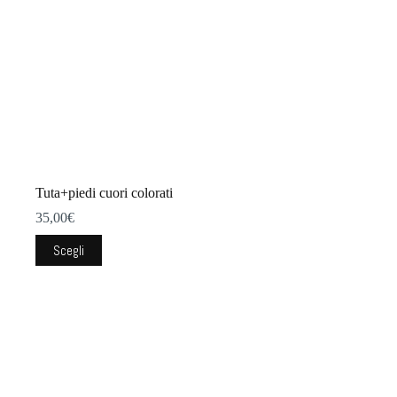
prodotto
Tuta+piedi cuori colorati
35,00
€
Questo
Scegli
prodotto
ha
più
varianti.
Le
opzioni
possono
essere
scelte