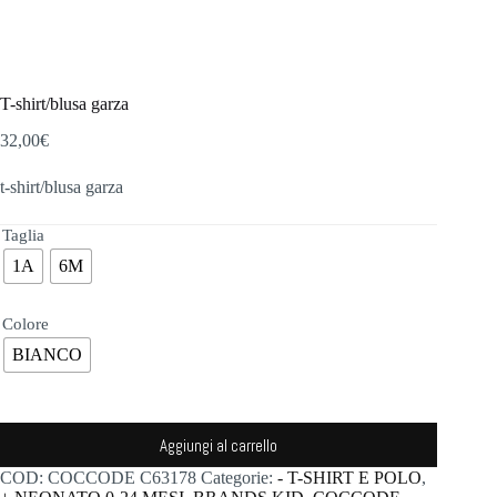
T-shirt/blusa garza
32,00
€
t-shirt/blusa garza
Taglia
1A
6M
Colore
BIANCO
Aggiungi al carrello
COD:
COCCODE C63178
Categorie:
- T-SHIRT E POLO
,