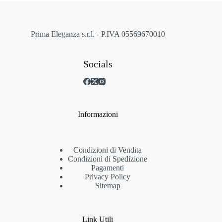
nella
pagina
del
prodotto
Prima Eleganza s.r.l. - P.IVA 05569670010
Socials
Informazioni
Condizioni di Vendita
Condizioni di Spedizione
Pagamenti
Privacy Policy
Sitemap
Link Utili