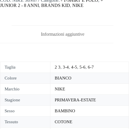
COD:
NIKE 36N677
Categorie:
- T-SHIRT E POLO
,
+
JUNIOR 2 - 8 ANNI
,
BRANDS KID
,
NIKE
Informazioni aggiuntive
Taglia
2 3
,
3-4
,
4-5
,
5-6
,
6-7
Colore
BIANCO
Marchio
NIKE
Stagione
PRIMAVERA-ESTATE
Sesso
BAMBINO
Tessuto
COTONE