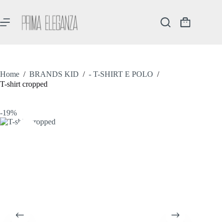
Salta
al
contenuto
Carrello
Home
/
BRANDS KID
/
- T-SHIRT E POLO
/
T-shirt cropped
-19%