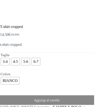
T-shirt cropped
14,50
€
18,00
€
Il
Il
prezzo
prezzo
t-shirt cropped
originale
attuale
era:
è:
18,00€.
14,50€.
Taglia
3-4
4-5
5-6
6-7
Colore
BIANCO
Aggiungi al carrello