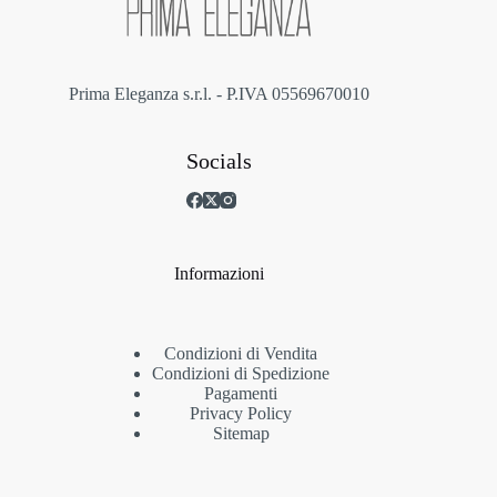
pagina
del
prodotto
Prima Eleganza s.r.l. - P.IVA 05569670010
Socials
Informazioni
Condizioni di Vendita
Condizioni di Spedizione
Pagamenti
Privacy Policy
Sitemap