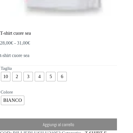
T-shirt cuore sea
Fascia
28,00
€
-
31,00
€
di
prezzo:
t-shirt cuore sea
da
28,00€
Taglia
a
31,00€
10
2
3
4
5
6
Colore
BIANCO
Aggiungi al carrello