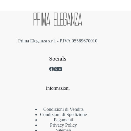
essere
scelte
nella
pagina
del
prodotto
Prima Eleganza s.r.l. - P.IVA 05569670010
Socials
Informazioni
Condizioni di Vendita
Condizioni di Spedizione
Pagamenti
Privacy Policy
Sitemap