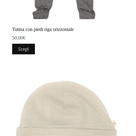
Tutina con piedi riga orizzontale
50,00
€
Questo
Scegli
prodotto
ha
più
varianti.
Le
opzioni
possono
essere
scelte
nella
pagina
del
prodotto