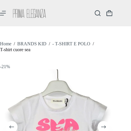
Salta
al
contenuto
Carrello
Home
/
BRANDS KID
/
- T-SHIRT E POLO
/
T-shirt cuore sea
-21%