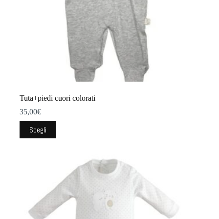
Tuta+piedi cuori colorati
35,00
€
Questo
Scegli
prodotto
ha
più
varianti.
Le
opzioni
possono
essere
scelte
nella