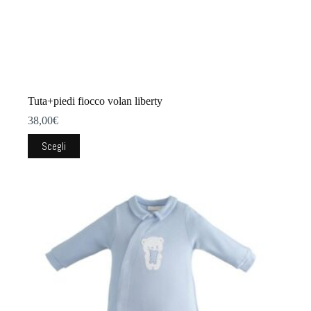
Tuta+piedi fiocco volan liberty
38,00
€
Questo
Scegli
prodotto
ha
più
varianti.
Le
opzioni
possono
essere
scelte
nella
pagina
del
prodotto