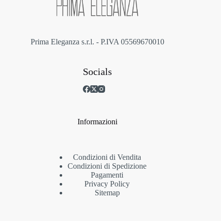
pagina
del
prodotto
Prima Eleganza s.r.l. - P.IVA 05569670010
Socials
Informazioni
Condizioni di Vendita
Condizioni di Spedizione
Pagamenti
Privacy Policy
Sitemap