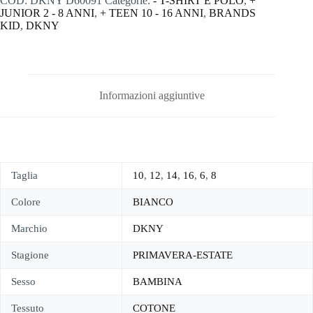
COD:
DKNY D60091
Categorie:
- T-SHIRT E POLO
,
+
JUNIOR 2 - 8 ANNI
,
+ TEEN 10 - 16 ANNI
,
BRANDS
KID
,
DKNY
Informazioni aggiuntive
Taglia
10
,
12
,
14
,
16
,
6
,
8
Colore
BIANCO
Marchio
DKNY
Stagione
PRIMAVERA-ESTATE
Sesso
BAMBINA
Tessuto
COTONE