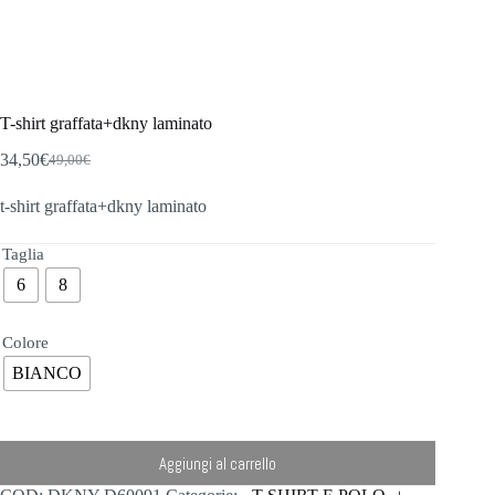
T-shirt graffata+dkny laminato
34,50
€
49,00
€
Il
Il
prezzo
prezzo
t-shirt graffata+dkny laminato
originale
attuale
era:
è:
49,00€.
34,50€.
Taglia
6
8
Colore
BIANCO
Aggiungi al carrello