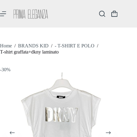
Salta
al
contenuto
Carrello
Home
/
BRANDS KID
/
- T-SHIRT E POLO
/
T-shirt graffata+dkny laminato
-30%