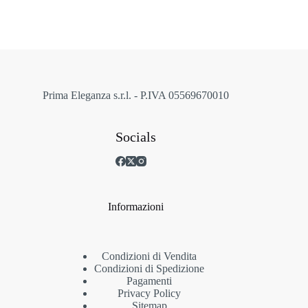
opzioni
possono
essere
scelte
nella
pagina
del
prodotto
Prima Eleganza s.r.l. - P.IVA 05569670010
Socials
Informazioni
Condizioni di Vendita
Condizioni di Spedizione
Pagamenti
Privacy Policy
Sitemap