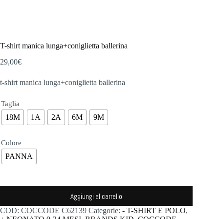
T-shirt manica lunga+coniglietta ballerina
29,00
€
t-shirt manica lunga+coniglietta ballerina
Taglia
18M
1A
2A
6M
9M
Colore
PANNA
Aggiungi al carrello
COD:
COCCODE C62139
Categorie:
- T-SHIRT E POLO
,