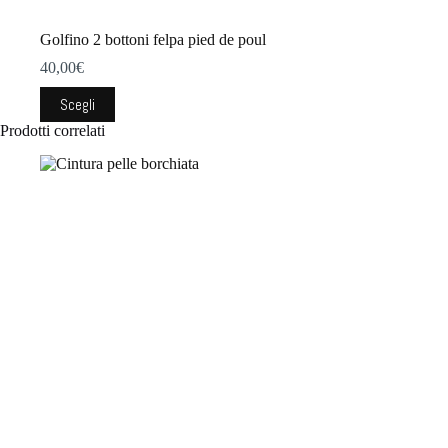
Golfino 2 bottoni felpa pied de poul
40,00
€
Questo
Scegli
prodotto
Prodotti correlati
ha
più
varianti.
Le
opzioni
possono
essere
scelte
nella
pagina
del
prodotto