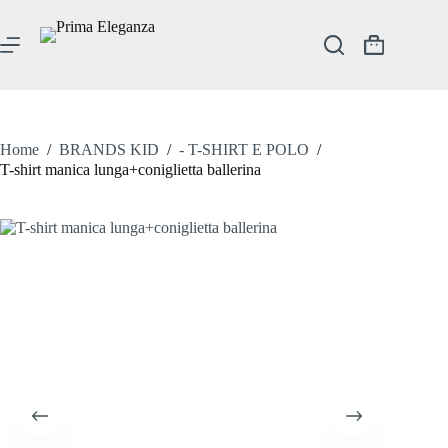
Salta
al
contenuto
Carrello
Home
/
BRANDS KID
/
- T-SHIRT E POLO
/
T-shirt manica lunga+coniglietta ballerina