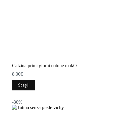
prodotto
Calzina primi giorni cotone makÒ
8,00
€
Questo
Scegli
prodotto
ha
più
-30%
varianti.
Le
opzioni
possono
essere
scelte