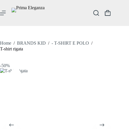
Salta
al
contenuto
Carrello
Home
/
BRANDS KID
/
- T-SHIRT E POLO
/
T-shirt rigata
-50%