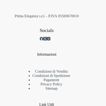
nella
pagina
del
prodotto
Prima Eleganza s.r.l. - P.IVA 05569670010
Socials
Informazioni
Condizioni di Vendita
Condizioni di Spedizione
Pagamenti
Privacy Policy
Sitemap
Link Utili