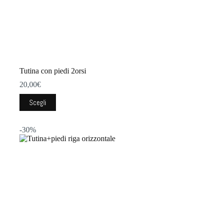
Tutina con piedi 2orsi
20,00
€
Questo
Scegli
prodotto
ha
più
-30%
varianti.
Le
opzioni
possono
essere
scelte
nella
pagina
del
prodotto