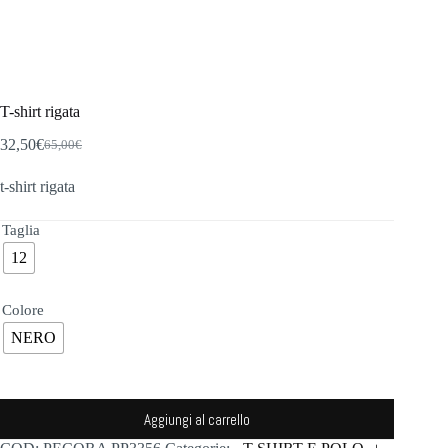
T-shirt rigata
32,50
€
65,00
€
Il
Il
prezzo
prezzo
t-shirt rigata
originale
attuale
era:
è:
65,00€.
32,50€.
Taglia
12
Colore
NERO
Aggiungi al carrello