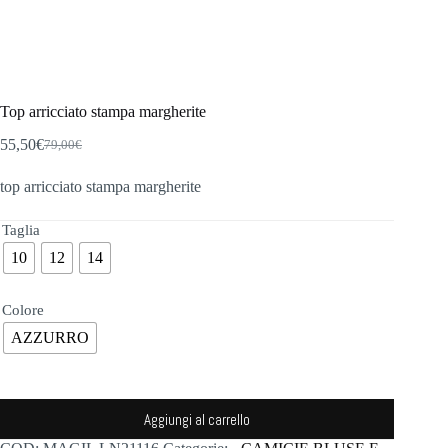
Top arricciato stampa margherite
55,50
€
79,00
€
Il
Il
prezzo
prezzo
top arricciato stampa margherite
originale
attuale
era:
è:
79,00€.
55,50€.
Taglia
10
12
14
Colore
AZZURRO
Aggiungi al carrello