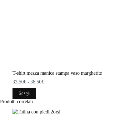
prodotto
T-shirt mezza manica stampa vaso margherite
Fascia
33,50
€
-
36,50
€
di
Questo
prezzo:
Scegli
prodotto
da
Prodotti correlati
ha
33,50€
più
a
varianti.
36,50€
Le
opzioni
possono
essere