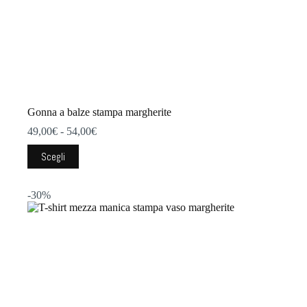
Gonna a balze stampa margherite
Fascia
49,00
€
-
54,00
€
di
Questo
prezzo:
Scegli
prodotto
da
ha
49,00€
più
a
-30%
varianti.
54,00€
Le
opzioni
possono
essere
scelte
nella
pagina
del