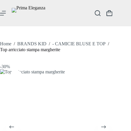
Salta
al
contenuto
Carrello
Home
/
BRANDS KID
/
- CAMICIE BLUSE E TOP
/
Top arricciato stampa margherite
-30%