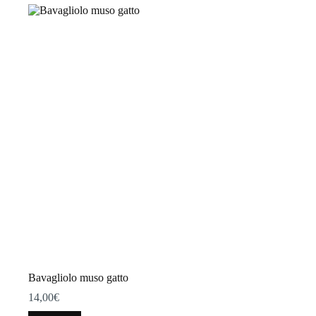
più
varianti.
Le
opzioni
possono
essere
scelte
nella
pagina
del
prodotto
Bavagliolo muso gatto
14,00
€