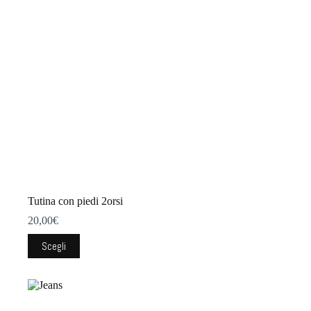
scelte
nella
pagina
del
prodotto
Tutina con piedi 2orsi
20,00
€
Questo
Scegli
prodotto
ha
più
varianti.
Le