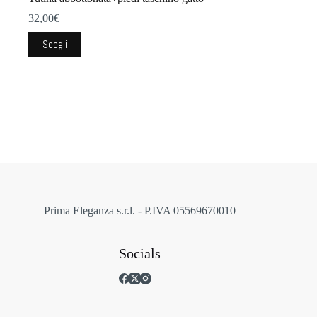
32,00
€
Questo
Scegli
prodotto
ha
più
varianti.
Le
opzioni
possono
essere
scelte
nella
pagina
del
prodotto
Prima Eleganza s.r.l. - P.IVA 05569670010
Socials