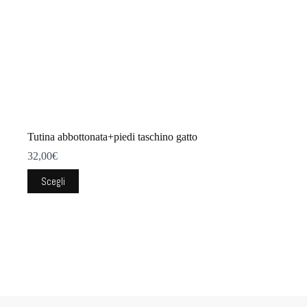
Tutina abbottonata+piedi taschino gatto
32,00
€
Questo
Scegli
prodotto
ha
più
varianti.
Le
opzioni
possono
essere
scelte
nella