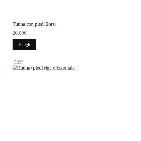
Tutina con piedi 2orsi
20,00
€
Questo
Scegli
prodotto
ha
più
-30%
varianti.
Le
opzioni
possono
essere
scelte
nella
pagina
del
prodotto