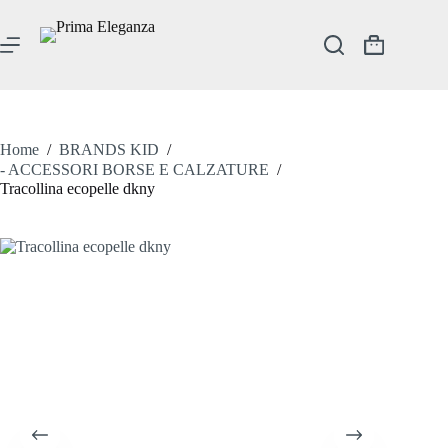
Salta
al
contenuto
Carrello
Home
/
BRANDS KID
/
- ACCESSORI BORSE E CALZATURE
/
Tracollina ecopelle dkny