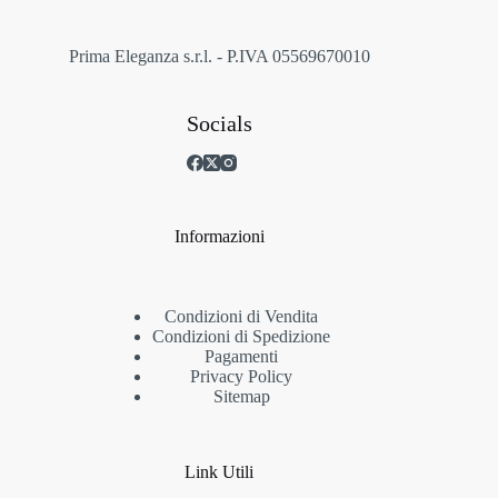
pagina
del
prodotto
Prima Eleganza s.r.l. - P.IVA 05569670010
Socials
Informazioni
Condizioni di Vendita
Condizioni di Spedizione
Pagamenti
Privacy Policy
Sitemap
Link Utili