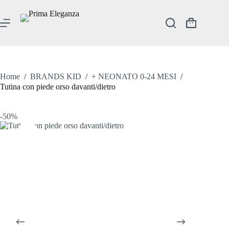
Salta
al
contenuto
Carrello
Home
/
BRANDS KID
/
+ NEONATO 0-24 MESI
/
Tutina con piede orso davanti/dietro
-50%