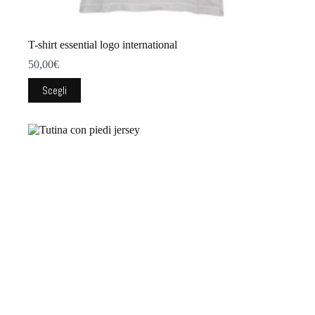
T-shirt essential logo international
50,00
€
Questo
Scegli
prodotto
ha
più
varianti.
Le
opzioni
possono
essere
scelte
nella
pagina
del
prodotto