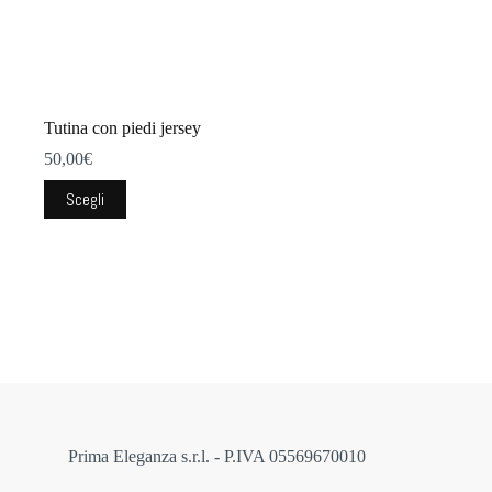
Tutina con piedi jersey
50,00
€
Questo
Scegli
prodotto
ha
più
varianti.
Le
opzioni
possono
essere
scelte
nella
pagina
del
prodotto
Prima Eleganza s.r.l. - P.IVA 05569670010