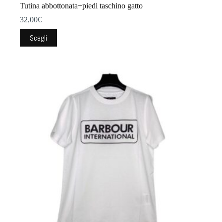
Tutina abbottonata+piedi taschino gatto
32,00
€
Questo
Scegli
prodotto
ha
più
varianti.
Le
opzioni
possono
essere
scelte
nella
pagina
del
prodotto