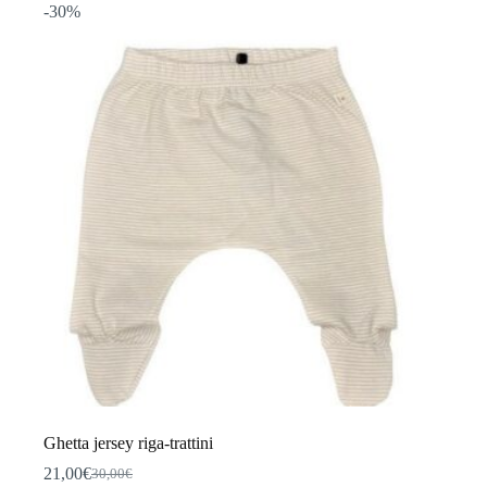
-30%
Ghetta jersey riga-trattini
21,00
€
30,00
€
Il
Il