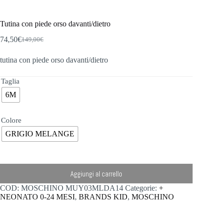
Tutina con piede orso davanti/dietro
74,50
€
149,00
€
Il
Il
prezzo
prezzo
tutina con piede orso davanti/dietro
originale
attuale
era:
è:
149,00€.
74,50€.
Taglia
6M
Colore
GRIGIO MELANGE
Aggiungi al carrello
COD:
MOSCHINO MUY03MLDA14
Categorie:
+
NEONATO 0-24 MESI
,
BRANDS KID
,
MOSCHINO