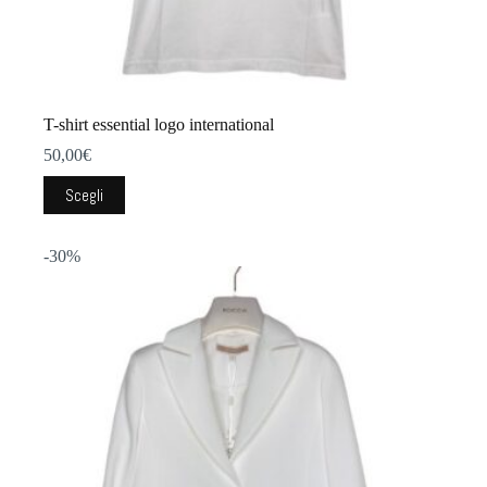
T-shirt essential logo international
50,00
€
Questo
Scegli
prodotto
ha
più
-30%
varianti.
Le
opzioni
possono
essere
scelte
nella
pagina
del
prodotto