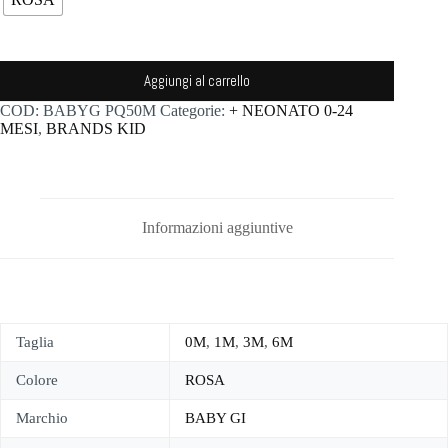
Aggiungi al carrello
COD:
BABYG PQ50M
Categorie:
+ NEONATO 0-24
MESI
,
BRANDS KID
Informazioni aggiuntive
Taglia
0M
,
1M
,
3M
,
6M
Colore
ROSA
Marchio
BABY GI