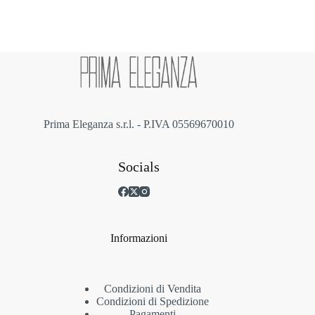
opzioni
possono
essere
scelte
nella
pagina
del
prodotto
Prima Eleganza s.r.l. - P.IVA 05569670010
Socials
Informazioni
Condizioni di Vendita
Condizioni di Spedizione
Pagamenti