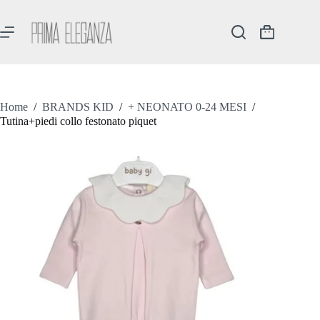
Salta
al
contenuto
Carrello
Home
/
BRANDS KID
/
+ NEONATO 0-24 MESI
/
Tutina+piedi collo festonato piquet