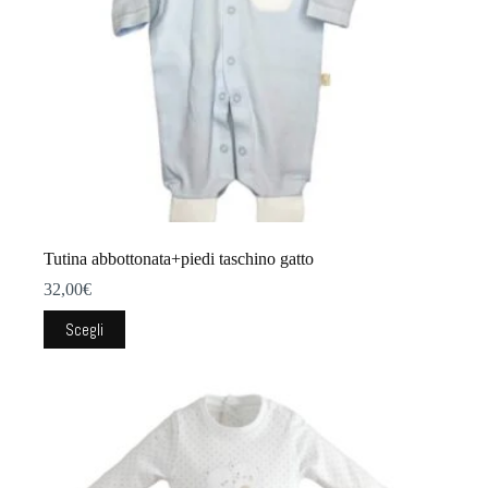
del
prodotto
Tutina abbottonata+piedi taschino gatto
32,00
€
Questo
Scegli
prodotto
ha
più
varianti.
Le
opzioni
possono
essere