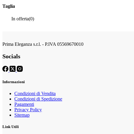
Taglia
In offerta
(0)
Prima Eleganza s.r.l. - P.IVA 05569670010
Socials
Informazioni
Condizioni di Vendita
Condizioni di Spedizione
Pagamenti
Privacy Policy
Sitemap
Link Utili