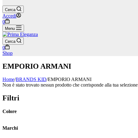
Cerca
Accedi
Carrello
0
Menu
Cerca
Carrello
0
Shop
EMPORIO ARMANI
Home
/
BRANDS KID
/
EMPORIO ARMANI
Non è stato trovato nessun prodotto che corrisponde alla tua selezione
Filtri
Colore
Marchi